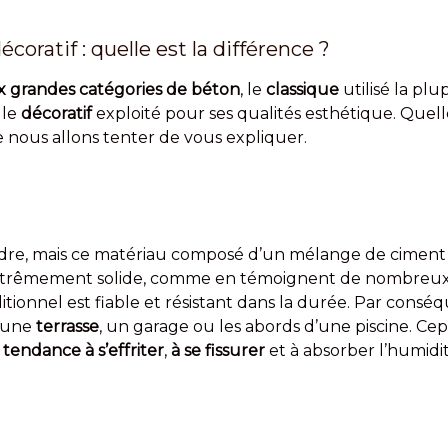
coratif : quelle est la différence ?
 grandes catégories de béton
, le
classique
utilisé la p
 le
décoratif
exploité pour ses qualités esthétique. Quelle
e nous allons tenter de vous expliquer.
dre, mais ce matériau composé d’un mélange de ciment et
xtrêmement solide, comme en témoignent de nombreux 
itionnel est fiable et résistant dans la durée. Par conséqu
 une
terrasse
, un garage ou les abords d’une piscine. Ce
a
tendance à s’effriter
,
à se fissurer
et à absorber l’humidit