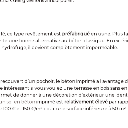
hoix des gravillons à incorporer.
ulé, ce type revêtement est
préfabriqué
en usine. Plus fa
sente une bonne alternative au béton classique. En extér
t hydrofuge, il devient complètement imperméable.
 recouvert d’un pochoir, le béton imprimé a l’avantage 
re intéressant si vous voulez une terrasse en bois sans en
il permet de donner à une décoration d’extérieur une identit
un sol en béton
imprimé est
relativement élevé
par rapp
re 100 € et 150 €/m² pour une surface inférieure à 50 m².