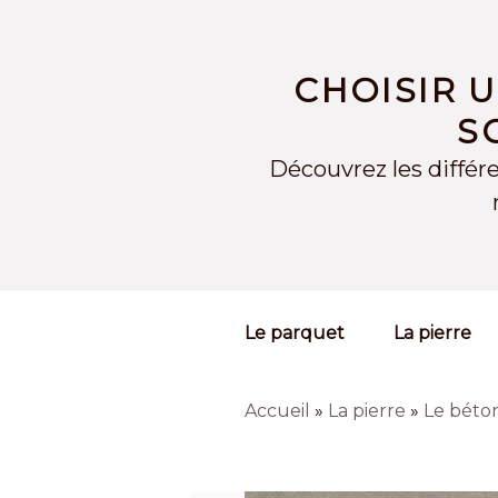
Skip
to
content
CHOISIR 
S
Découvrez les différe
Le parquet
La pierre
Accueil
»
La pierre
»
Le béto